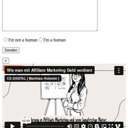
I'm not a human
I'm a human
×