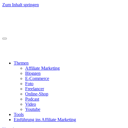
Zum Inhalt springen
webEinkommen
Raus aus dem Hamsterrad
webEinkommen
Raus aus dem Hamsterrad
Themen
Affiliate Marketing
Bloggen
E-Commerce
Foto
Freelancer
Online-Shop
Podcast
Video
Youtube
Tools
Einführung ins Affiliate Marketing