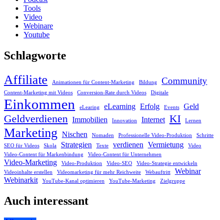
Tools
Video
Webinare
Youtube
Schlagworte
Affiliate
Community
Animationen für Content-Marketing
Bildung
Content-Marketing mit Videos
Conversion-Rate durch Videos
Digitale
Einkommen
eLearning
Erfolg
Geld
eLearing
Events
Geldverdienen
KI
Immobilien
Internet
Innovation
Lernen
Marketing
Nischen
Nomaden
Professionelle Video-Produktion
Schritte
Strategien
verdienen
Vermietung
SEO für Videos
Skola
Texte
Video
Video-Content für Markenbindung
Video-Content für Unternehmen
Video-Marketing
Video-Produktion
Video-SEO
Video-Strategie entwickeln
Webinar
Videoinhalte erstellen
Videomarketing für mehr Reichweite
Webauftritt
Webinarkit
YouTube-Kanal optimieren
YouTube-Marketing
Zielgruppe
Auch interessant