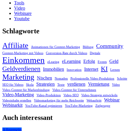
Tools
Video
Webinare
Youtube
Schlagworte
Affiliate
Community
Animationen für Content-Marketing
Bildung
Content-Marketing mit Videos
Conversion-Rate durch Videos
Digitale
Einkommen
eLearning
Erfolg
Geld
eLearing
Events
Geldverdienen
KI
Immobilien
Internet
Innovation
Lernen
Marketing
Nischen
Nomaden
Professionelle Video-Produktion
Schritte
Strategien
verdienen
Vermietung
SEO für Videos
Skola
Texte
Video
Video-Content für Markenbindung
Video-Content für Unternehmen
Video-Marketing
Video-Produktion
Video-SEO
Video-Strategie entwickeln
Webinar
Videoinhalte erstellen
Videomarketing für mehr Reichweite
Webauftritt
Webinarkit
YouTube-Kanal optimieren
YouTube-Marketing
Zielgruppe
Auch interessant
Allgemein