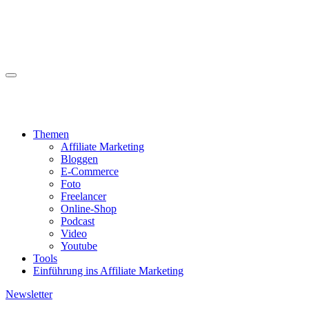
Zum
webEinkommen
Inhalt
springen
Raus aus dem Hamsterrad
webEinkommen
Raus aus dem Hamsterrad
Themen
Affiliate Marketing
Bloggen
E-Commerce
Foto
Freelancer
Online-Shop
Podcast
Video
Youtube
Tools
Einführung ins Affiliate Marketing
Newsletter